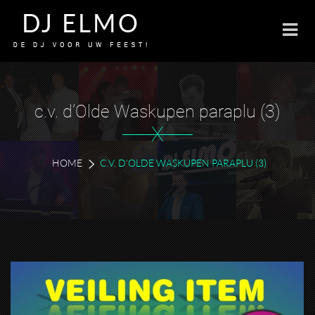
c.v. d’Olde Waskupen paraplu (3)
X
HOME
C.V. D’OLDE WASKUPEN PARAPLU (3)