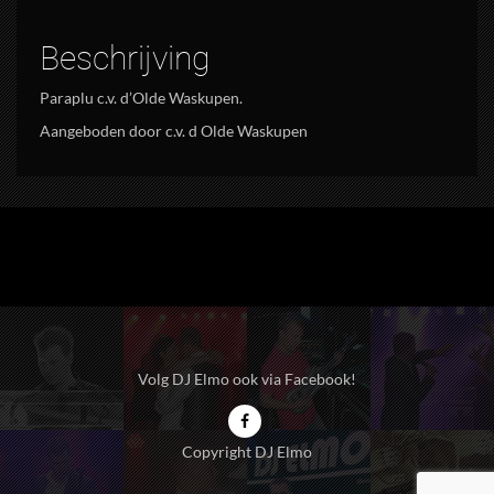
Beschrijving
Paraplu c.v. d’Olde Waskupen.
Aangeboden door c.v. d Olde Waskupen
Volg DJ Elmo ook via Facebook!
Copyright DJ Elmo